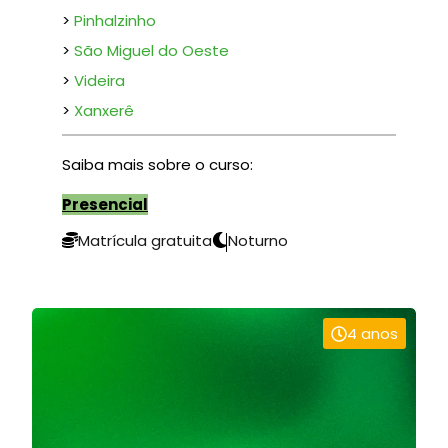
>
Pinhalzinho
>
São Miguel do Oeste
>
Videira
>
Xanxerê
S
aib
a mais sobre o curso:
Presencial
Matrícula gratuita
Noturno
4 anos