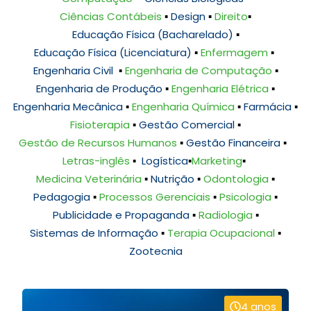
Ciências Contábeis
▪️
Design
▪️
Direito
▪️
Educação Física (Bacharelado)
▪️
Educação Física (Licenciatura)
▪️
Enfermagem
▪️
Engenharia Civil
▪️
Engenharia de Computação
▪️
Engenharia de Produção
▪️
Engenharia Elétrica
▪️
Engenharia Mecânica
▪️
Engenharia Química
▪️
Farmácia
▪️
Fisioterapia
▪️
Gestão Comercial
▪️
Gestão de Recursos Humanos
▪️
Gestão Financeira
▪️
Letras-inglês
▪️
Logística
▪️
Marketing
▪️
Medicina Veterinária
▪️
Nutrição
▪️
Odontologia
▪️
Pedagogia
▪️
Processos Gerenciais
▪️
Psicologia
▪️
Publicidade e Propaganda
▪️
Radiologia
▪️
Sistemas de Informação
▪️
Terapia Ocupacional
▪️
Zootecnia
4 anos