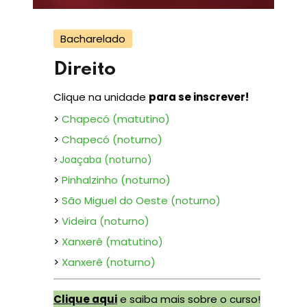
Bacharelado
Direito
Clique na unidade
para se inscrever!
>
Chapecó (matutino)
>
Chapecó (noturno)
Joaçaba (noturno)
>
>
Pinhalzinho (noturno)
>
São Miguel do Oeste (noturno)
>
Videira (noturno)
>
Xanxerê (matutino)
>
Xanxerê (noturno)
Clique aqui
e saiba mais sobre o curso!