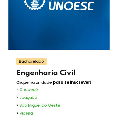
Bacharelado
Engenharia Civil
Clique na unidade
para se inscrever!
>
Chapecó
>
Joaçaba
>
São Miguel do Oeste
>
Videira