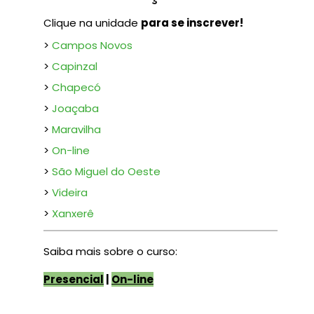
Clique na unidade
para se inscrever!
>
Campos Novos
>
Capinzal
>
Chapecó
>
Joaçaba
>
Maravilha
>
On-line
>
São Miguel do Oeste
>
Videira
>
Xanxerê
S
aib
a mais sobre o curso:
Presencial
|
On-line