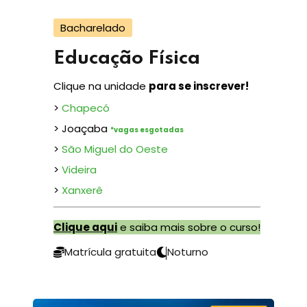
Bacharelado
Educação Física
Clique na unidade
para se inscrever!
>
Chapecó
> Joaçaba
*vagas esgotadas
>
São Miguel do Oeste
>
Videira
>
Xanxerê
Clique aqui
e saiba mais sobre o curso!
Matrícula gratuita
Noturno