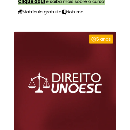
Clique aqui
e saiba mais sobre o curso!
Matrícula gratuita
Noturno
5 anos