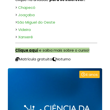
>
Chapecó
>
Joaçaba
>
São Miguel do Oeste
>
Videira
>
Xanxerê
Clique aqui
e saiba mais sobre o curso!
Matrícula gratuita
Noturno
4 anos