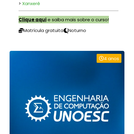
>
Xanxerê
Clique aqui
e saiba mais sobre o curso!
Matrícula gratuita
Noturno
4 anos