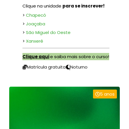
Clique na unidade
para se inscrever!
>
Chapecó
>
Joaçaba
>
São Miguel do Oeste
>
Xanxerê
Clique aqui
e saiba mais sobre o curso!
Matrícula gratuita
Noturno
5 anos