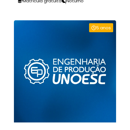
Matrícula gratuita
Noturno
5 anos