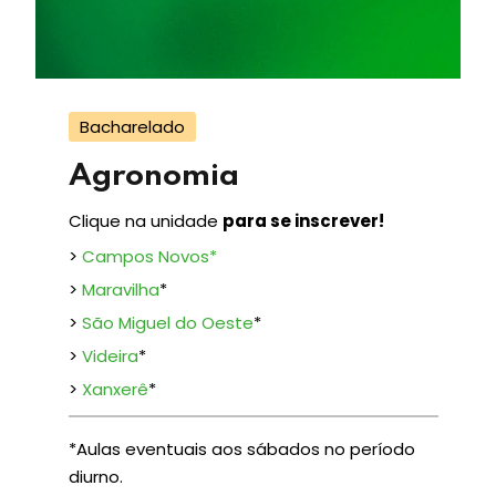
Bacharelado
Agronomia
Clique na unidade
para se inscrever!
>
Campos Novos
*
>
Maravilha
*
>
São Miguel do Oeste
*
>
Videira
*
>
Xanxerê
*
*Aulas eventuais aos sábados no período
diurno.