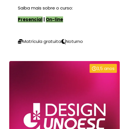
S
aib
a mais sobre o curso:
Presencial
|
On-line
Matrícula gratuita
Noturno
3,5 anos