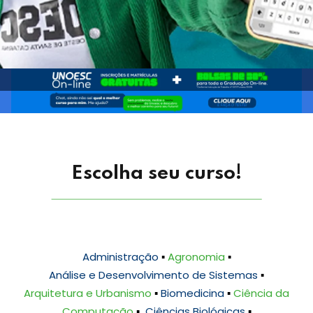
Escolha seu curso!
Administração
▪️
Agronomia
▪️
Análise e Desenvolvimento de Sistemas
▪️
Arquitetura e Urbanismo
▪️
Biomedicina
▪️
Ciência da
Computação
▪️
Ciências Biológicas
▪️